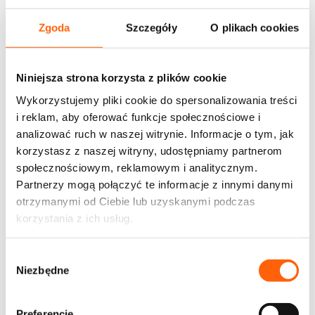
Stal i Plastik
Zgoda
Szczegóły
O plikach cookies
Niniejsza strona korzysta z plików cookie
Domyślne sortowanie
Wykorzystujemy pliki cookie do spersonalizowania treści
Wyświetlanie jednego wyniku
i reklam, aby oferować funkcje społecznościowe i
analizować ruch w naszej witrynie. Informacje o tym, jak
korzystasz z naszej witryny, udostępniamy partnerom
społecznościowym, reklamowym i analitycznym.
Partnerzy mogą połączyć te informacje z innymi danymi
otrzymanymi od Ciebie lub uzyskanymi podczas
korzystania z ich usług.
Wybór
Niezbędne
zgody
Preferencje