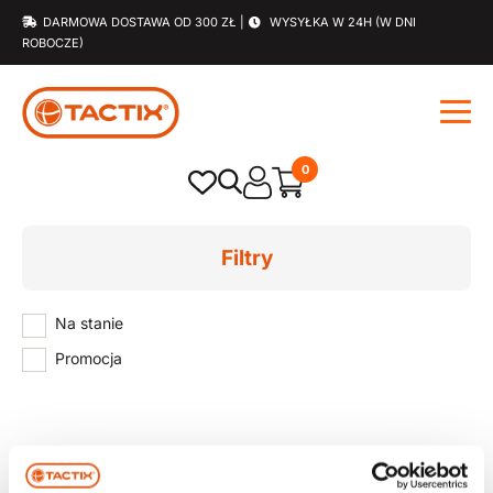
DARMOWA DOSTAWA OD 300 ZŁ |
WYSYŁKA W 24H (W DNI
ROBOCZE)
0
Filtry
Na stanie
Promocja
Strona główna
/ Atrybut produktu: Materiał / Stal i Plastik